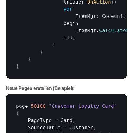
trigger 
OnAction
(
)
var
ItemMgt
:
 Codeunit 
"
begin
ItemMgt
.
CalculateMa
end
;
}
}
}
}
Neue Pages erstellen (Beispiel)
:
page 
50100
"Customer Loyalty Card"
{
PageType
 = 
Card
;
SourceTable
 = 
Customer
;