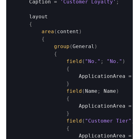
Caption
 = 
'Customer Loyalty'
;
layout
{
area
(
content
)
{
group
(
General
)
{
field
(
"No."
;
"No."
)
{
ApplicationArea
 = 
A
}
field
(
Name
;
Name
)
{
ApplicationArea
 = 
A
}
field
(
"Customer Tier"
;
{
ApplicationArea
 = 
A