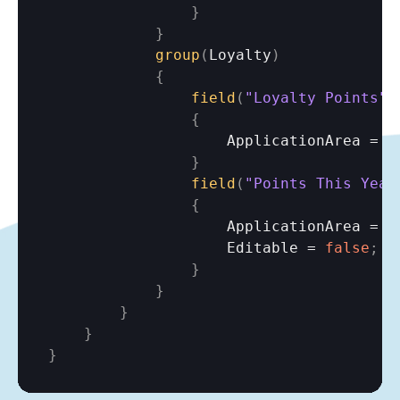
}
}
group
(
Loyalty
)
{
field
(
"Loyalty Points"
;
{
ApplicationArea
 = 
A
}
field
(
"Points This Year
{
ApplicationArea
 = 
A
Editable
 = 
false
;
}
}
}
}
}