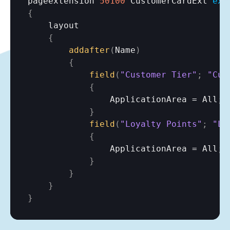
pageextension 
50100
 CustomerCardExt 
ext
{
layout
{
addafter
(
Name
)
{
field
(
"Customer Tier"
;
"Cus
{
ApplicationArea
 = 
All
;
}
field
(
"Loyalty Points"
;
"Lo
{
ApplicationArea
 = 
All
;
}
}
}
}