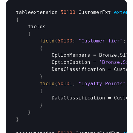
tableextension 
50100
 CustomerExt 
extend
{
fields
{
field
(
50100
;
"Customer Tier"
;
O
{
OptionMembers
 = 
Bronze
,
Silv
OptionCaption
 = 
'Bronze,Sil
DataClassification
 = 
Custom
}
field
(
50101
;
"Loyalty Points"
;
{
DataClassification
 = 
Custom
}
}
}