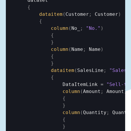
dataset
{
dataitem
(
Customer
;
Customer
)
{
column
(
No_
;
"No."
)
{
}
column
(
Name
;
Name
)
{
}
dataitem
(
SalesLine
;
"Sales 
{
DataItemLink
 = 
"Sell-to
column
(
Amount
;
Amount
)
{
}
column
(
Quantity
;
Quanti
{
}