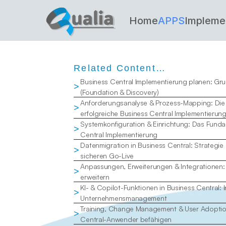
Home
APPS
Impleme
Related Content…
Business Central Implementierung planen: Gru
>
(Foundation & Discovery)
Anforderungsanalyse & Prozess-Mapping: Die B
>
erfolgreiche Business Central Implementierun
Systemkonfiguration & Einrichtung: Das Fundam
>
Central Implementierung
Datenmigration in Business Central: Strategie 
>
sicheren Go-Live
Anpassungen, Erweiterungen & Integrationen: B
>
erweitern
KI- & Copilot-Funktionen in Business Central: In
>
Unternehmensmanagement
Training, Change Management & User Adoption
>
Central-Anwender befähigen