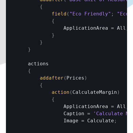
{
field
(
"Eco Friendly"
;
"Eco 
{
ApplicationArea
 = 
All
;
}
}
}
actions
{
addafter
(
Prices
)
{
action
(
CalculateMargin
)
{
ApplicationArea
 = 
All
;
Caption
 = 
'Calculate Ma
Image
 = 
Calculate
;