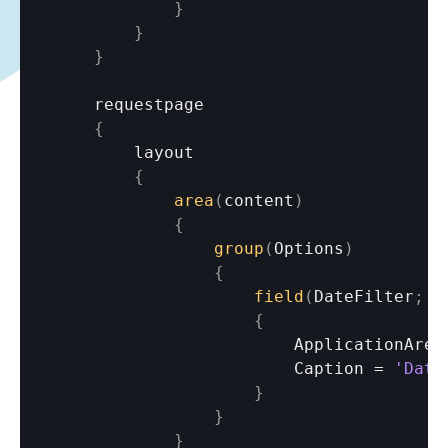
}
}
}
requestpage
{
layout
{
area
(
content
)
{
group
(
Options
)
{
field
(
DateFilter
;
D
{
ApplicationArea
Caption
 = 
'Date
}
}
}