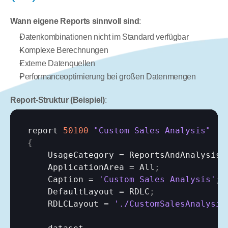
Wann eigene Reports sinnvoll sind
:
Datenkombinationen nicht im Standard verfügbar
Komplexe Berechnungen
Externe Datenquellen
Performanceoptimierung bei großen Datenmengen
Report-Struktur (Beispiel)
:
report 
50100
"Custom Sales Analysis"
{
UsageCategory
 = 
ReportsAndAnalysis
;
ApplicationArea
 = 
All
;
Caption
 = 
'Custom Sales Analysis'
;
DefaultLayout
 = 
RDLC
;
RDLCLayout
 = 
'./CustomSalesAnalysis